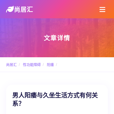
尚居汇
文章详情
尚居汇
/
性功能障碍
/
阳痿
/
男人阳痿与久坐生活方式有何关
系？