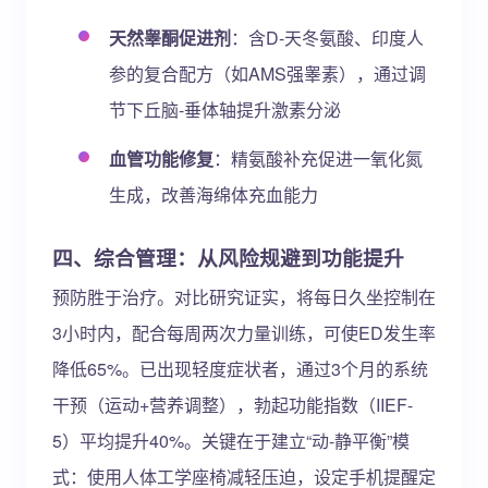
天然睾酮促进剂
：含D-天冬氨酸、印度人
参的复合配方（如AMS强睾素），通过调
节下丘脑-垂体轴提升激素分泌
血管功能修复
：精氨酸补充促进一氧化氮
生成，改善海绵体充血能力
四、综合管理：从风险规避到功能提升
预防胜于治疗。对比研究证实，将每日久坐控制在
3小时内，配合每周两次力量训练，可使ED发生率
降低65%。已出现轻度症状者，通过3个月的系统
干预（运动+营养调整），勃起功能指数（IIEF-
5）平均提升40%。关键在于建立“动-静平衡”模
式：使用人体工学座椅减轻压迫，设定手机提醒定