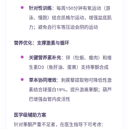
针对性训练
：每周150分钟有氧运动（游
泳、慢跑）结合凯格尔运动，增强盆底肌
力；避免自行车等压迫会阴的运动
营养优化：支撑激素与循环
关键营养素补充
：锌（牡蛎、瘦肉）和维
生素D3（鱼肝油、蛋黄）支持睾酮合成
草本协同增效
：刺蒺藜提取物可降低性激
素结合球蛋白19%，提升游离睾酮；葫芦
巴增强血管内皮活性
医学级辅助方案
针对睾酮严重不足者，在医生指导下可考虑：