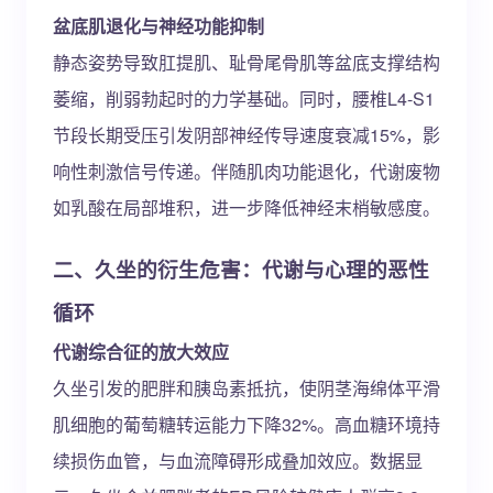
盆底肌退化与神经功能抑制
静态姿势导致肛提肌、耻骨尾骨肌等盆底支撑结构
萎缩，削弱勃起时的力学基础。同时，腰椎L4-S1
节段长期受压引发阴部神经传导速度衰减15%，影
响性刺激信号传递。伴随肌肉功能退化，代谢废物
如乳酸在局部堆积，进一步降低神经末梢敏感度。
二、久坐的衍生危害：代谢与心理的恶性
循环
代谢综合征的放大效应
久坐引发的肥胖和胰岛素抵抗，使阴茎海绵体平滑
肌细胞的葡萄糖转运能力下降32%。高血糖环境持
续损伤血管，与血流障碍形成叠加效应。数据显