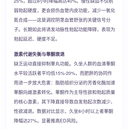
25%，超过8小时降幅高达40%。慢性缺血不仅削
弱勃起硬度，更会损伤血管内皮功能，减少一氧化
氮合成——这是调控阴茎血管舒张的关键信号分
子。长期如此将诱发动脉性勃起功能障碍，表现为
勃起延迟、硬度不足。
激素代谢失衡与睾酮衰退
缺乏运动直接抑制睾丸功能。久坐人群的血清睾酮
水平较活跃者平均低15%-20%，而肥胖的协同作
用进一步放大危害：脂肪组织分泌的芳香化酶加速
睾酮向雌激素转化。睾酮作为主导性欲和勃起质量
的核心激素，其下降直接导致自发勃起次数减少、
性欲减退。数据对比显示，久坐8小时以上者睾酮
降幅达27%，显著推高ED风险。