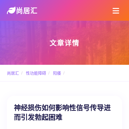
尚居汇
文章详情
尚居汇
/
性功能障碍
/
阳痿
/
神经损伤如何影响性信号传导进
而引发勃起困难