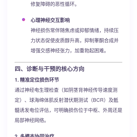
修复障碍的恶性循环。
心理神经交互影响
神经损伤常伴随焦虑或抑郁情绪，持续压
力状态促使皮质醇升高，抑制睾酮合成并
增强交感神经张力，加重勃起困难。
四、诊断与干预的核心方向
1. 精准定位损伤环节
通过神经电生理检查（如阴茎背神经传导速度测
定）、球海绵体肌反射潜伏期测试（BCR）及骶
髓诱发电位评估，可明确损伤位于中枢、外周还是
局部神经网络。
2. 多模态协同治疗