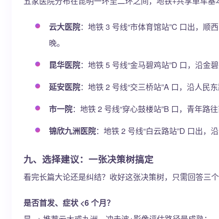
五家医院分布在昆明一环至二环之间，地铁+共享单车基本
云大医院
：地铁 3 号线“市体育馆站”C 口出，顺
晚。
昆华医院
：地铁 5 号线“金马碧鸡站”D 口，沿金
延安医院
：地铁 2 号线“交三桥站”A 口，沿人民
市一院
：地铁 2 号线“穿心鼓楼站”B 口，青年路
锦欣九洲医院
：地铁 2 号线“白云路站”D 口出
九、选择建议：一张决策树搞定
看完长篇大论还是纠结？收好这张决策树，只需回答三个问
是否首发、症状 <6 个月？
是 → 推荐云大或九洲，冲击波+影像评估路径最成熟；