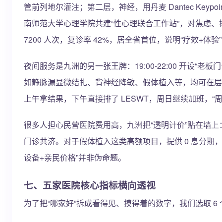
管前列地尔灌注；第二层，神经，用丹麦 Dantec Key
南师范大学心理学院共建“性心理联合工作站”，对焦虑、抑郁
7200 人次，复诊率 42%，居全省首位，说明“疗效+体
夜间服务是九洲的另一张王牌：19:00-22:00 开
如静脉漏显微结扎、背神经降敏、假体植入等，均可在层流
上午拿结果，下午直接排了 LESWT，周日继续加班，“周一
很多人担心民营医院费用高，九洲把“透明计价”贴在墙上：NPT
门诊共济。对于假体植入这类高额项目，提供 0 息分期，
设备+亲民价格”并非伪命题。
七、五家医院核心指标横向透视
为了把“哪家好”拆成看得见、摸得着的数字，我们选取 6 