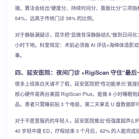
端，算法会给出“硬度分、持续时间分、膨胀比分”三项指标，
54%，远高于传统门诊 38% 的比例。
对于静脉漏疑诊，昆华把“显微背深静脉结扎”做到日间化：在
小时下地。科室规定：术前必须做 AI 评估+海绵体造影双证
事。
四、延安医院：夜间门诊 +RigiScan 守住“最后
很多上班族白天请不了假，延安医院把“性功能单元”直接挪到夜间
核心硬件是两台美国 RigiScan Plus，能做 8 
品，患者只需睡前贴 3 个电极，第二天拿走 U 盘数据即
对于不愿意服药的年轻人，延安医院推出“低强度超声(LIPUS
40 岁轻中度 ED，疗程结束 3 个月后，62% 的人能完成