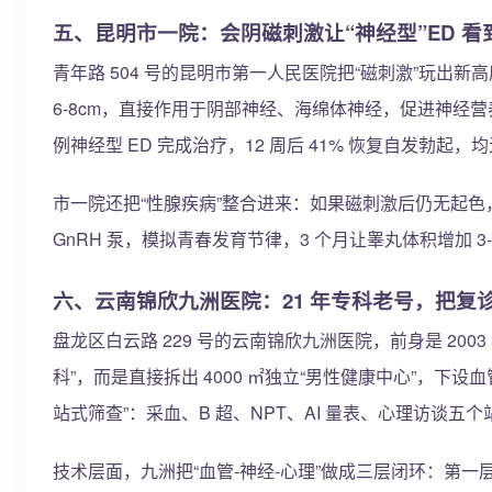
五、昆明市一院：会阴磁刺激让“神经型”ED 看
青年路 504 号的昆明市第一人民医院把“磁刺激”玩出新
6-8cm，直接作用于阴部神经、海绵体神经，促进神经营养因子分
例神经型 ED 完成治疗，12 周后 41% 恢复自发
市一院还把“性腺疾病”整合进来：如果磁刺激后仍无起色
GnRH 泵，模拟青春发育节律，3 个月让睾丸体积增加 
六、云南锦欣九洲医院：21 年专科老号，把复诊
盘龙区白云路 229 号的云南锦欣九洲医院，前身是 20
科”，而是直接拆出 4000 ㎡独立“男性健康中心”，
站式筛查”：采血、B 超、NPT、AI 量表、心理访谈
技术层面，九洲把“血管-神经-心理”做成三层闭环：第一层，血