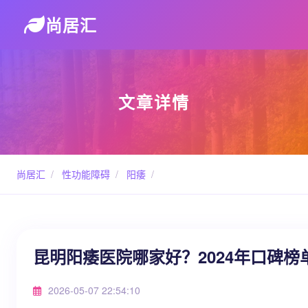
尚居汇
文章详情
尚居汇
/
性功能障碍
/
阳痿
/
昆明阳痿医院哪家好？2024年口碑榜
2026-05-07 22:54:10