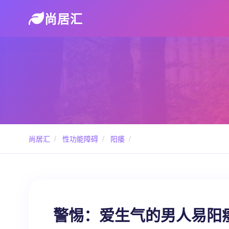
尚居汇
尚居汇
/
性功能障碍
/
阳痿
/
警惕：爱生气的男人易阳