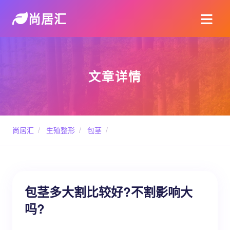
尚居汇
文章详情
尚居汇
/
生殖整形
/
包茎
/
包茎多大割比较好?不割影响大
吗?